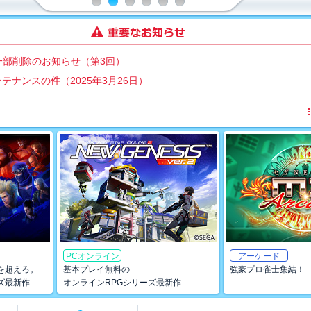
一部削除のお知らせ（第3回）
メンテナンスの件（2025年3月26日）
PCオンライン
アーケード
を超えろ。
基本プレイ無料の
強豪プロ雀士集結！
ズ最新作
オンラインRPGシリーズ最新作