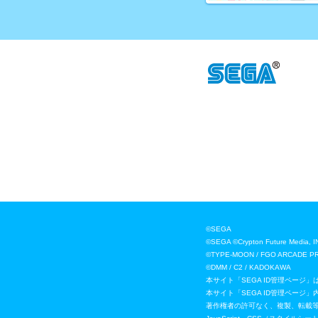
©SEGA
©SEGA ©Crypton Future
©TYPE-MOON / FGO ARCADE P
©DMM / C2 / KADOKAWA
本サイト「SEGA ID管理ページ
本サイト「SEGA ID管理ペー
著作権者の許可なく、複製、転載