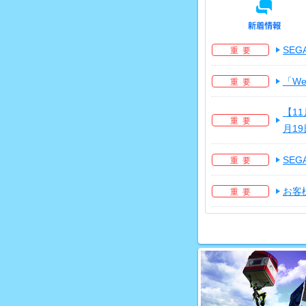
SEG
重 要
「W
重 要
【11
重 要
月1
SEG
重 要
お客
重 要