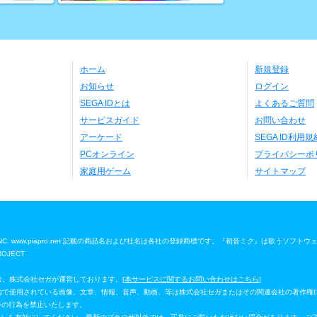
ホーム
新規登録
お知らせ
ログイン
SEGA IDとは
よくあるご質問
サービスガイド
お問い合わせ
アーケード
SEGA ID利用規
PCオンライン
プライバシーポ
家庭用ゲーム
サイトマップ
 Media, INC. www.piapro.net 記載の商品名および社名は各社の登録商標です。『初音ミク』は歌うソフト
ROJECT
」は、株式会社セガが運営しております。[
本サービスに関するお問い合わせはこちら
]
ジ」内で使用されている画像、文章、情報、音声、動画、等は株式会社セガまたはその関連会社の著作権
等の行為を禁止いたします。