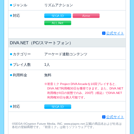
■
ジャンル
リズムアクション
■
対応
公式サイト
DIVA.NET（PC/スマートフォン）
■
カテゴリー
アーケード連動コンテンツ
■
プレイ人数
1人
■
利用料金
無料
※初音ミク Project DIVA Arcadeを10回プレイすると、
DIVA.NET利用権30日を獲得できます。また、DIVA.NET
利用権が0日の状態でのみ、200円（税込）でDIVA.NET
利用権30日を購入可能です。
■
対応
公式サイト
©SEGA ©Crypton Future Media, INC. www.piapro.net 記載の商品名および社名は
各社の登録商標です。『初音ミク』は歌うソフトウェアです。