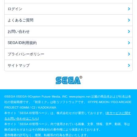
ログイン
よくあるご質問
お問い合わせ
SEGA ID利用規約
プライバシーポリシー
サイトマップ
©SEGA
©SEGA ©Crypton Future Media, INC. www.piapro.net 記載の商品名および社名は各
社の登録商標です。『初音ミク』は歌うソフトウェアです。
©TYPE-MOON / FGO ARCADE
PROJECT
©DMM / C2 / KADOKAWA
本サイト「SEGA ID管理ページ」は、株式会社セガが運営しております。[
本サービスに関す
るお問い合わせはこちら
]
本サイト「SEGA ID管理ページ」内で使用されている画像、文章、情報、音声、動画、等は
株式会社セガまたはその関連会社の著作権により保護されております。
著作権者の許可なく、複製、転載等の行為を禁止いたします。