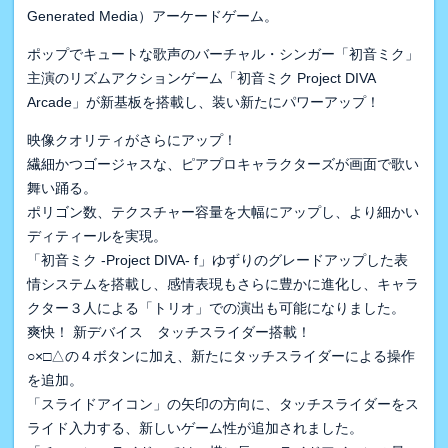
Generated Media）アーケードゲーム。
ポップでキュートな歌声のバーチャル・シンガー「初音ミク」
主演のリズムアクションゲーム「初音ミク Project DIVA
Arcade」が新基板を搭載し、装い新たにパワーアップ！
映像クオリティがさらにアップ！
繊細かつゴージャスな、ピアプロキャラクターズが画面で歌い
舞い踊る。
ポリゴン数、テクスチャー容量を大幅にアップし、より細かい
ディティールを実現。
「初音ミク -Project DIVA- f」ゆずりのグレードアップした表
情システムを搭載し、感情表現もさらに豊かに進化し、キャラ
クター３人による「トリオ」での演出も可能になりました。
爽快！ 新デバイス タッチスライダー搭載！
○×□△の４ボタンに加え、新たにタッチスライダーによる操作
を追加。
「スライドアイコン」の矢印の方向に、タッチスライダーをス
ライド入力する、新しいゲーム性が追加されました。