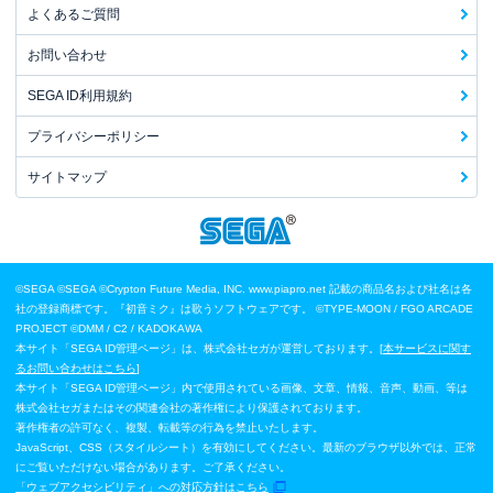
よくあるご質問
お問い合わせ
SEGA ID利用規約
プライバシーポリシー
サイトマップ
©SEGA
©SEGA ©Crypton Future Media, INC. www.piapro.net 記載の商品名および社名は各
社の登録商標です。『初音ミク』は歌うソフトウェアです。
©TYPE-MOON / FGO ARCADE
PROJECT
©DMM / C2 / KADOKAWA
本サイト「SEGA ID管理ページ」は、株式会社セガが運営しております。[
本サービスに関す
るお問い合わせはこちら
]
本サイト「SEGA ID管理ページ」内で使用されている画像、文章、情報、音声、動画、等は
株式会社セガまたはその関連会社の著作権により保護されております。
著作権者の許可なく、複製、転載等の行為を禁止いたします。
JavaScript、CSS（スタイルシート）を有効にしてください。最新のブラウザ以外では、正常
にご覧いただけない場合があります。ご了承ください。
「ウェブアクセシビリティ」への対応方針はこちら