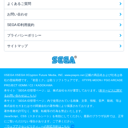
よくあるご質問
お問い合わせ
SEGA ID利用規約
プライバシーポリシー
サイトマップ
©SEGA
©SEGA ©Crypton Future Media, INC. www.piapro.net 記載の商品名および社名は各
社の登録商標です。『初音ミク』は歌うソフトウェアです。
©TYPE-MOON / FGO ARCADE
PROJECT
©DMM / C2 / KADOKAWA
本サイト「SEGA ID管理ページ」は、株式会社セガが運営しております。[
本サービスに関す
るお問い合わせはこちら
]
本サイト「SEGA ID管理ページ」内で使用されている画像、文章、情報、音声、動画、等は
株式会社セガまたはその関連会社の著作権により保護されております。
著作権者の許可なく、複製、転載等の行為を禁止いたします。
JavaScript、CSS（スタイルシート）を有効にしてください。最新のブラウザ以外では、正常
にご覧いただけない場合があります。ご了承ください。
「ウェブアクセシビリティ」への対応方針はこちら