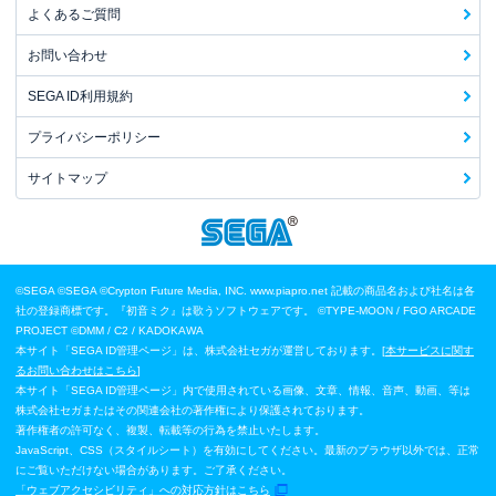
よくあるご質問
お問い合わせ
SEGA ID利用規約
プライバシーポリシー
サイトマップ
©SEGA
©SEGA ©Crypton Future Media, INC. www.piapro.net 記載の商品名および社名は各
社の登録商標です。『初音ミク』は歌うソフトウェアです。
©TYPE-MOON / FGO ARCADE
PROJECT
©DMM / C2 / KADOKAWA
本サイト「SEGA ID管理ページ」は、株式会社セガが運営しております。[
本サービスに関す
るお問い合わせはこちら
]
本サイト「SEGA ID管理ページ」内で使用されている画像、文章、情報、音声、動画、等は
株式会社セガまたはその関連会社の著作権により保護されております。
著作権者の許可なく、複製、転載等の行為を禁止いたします。
JavaScript、CSS（スタイルシート）を有効にしてください。最新のブラウザ以外では、正常
にご覧いただけない場合があります。ご了承ください。
「ウェブアクセシビリティ」への対応方針はこちら