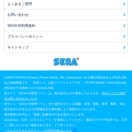
よくあるご質問
お問い合わせ
SEGA ID利用規約
プライバシーポリシー
サイトマップ
©SEGA
©SEGA ©Crypton Future Media, INC. www.piapro.net 記載の商品名および社名は各
社の登録商標です。『初音ミク』は歌うソフトウェアです。
©TYPE-MOON / FGO ARCADE
PROJECT
©DMM / C2 / KADOKAWA
本サイト「SEGA ID管理ページ」は、株式会社セガが運営しております。[
本サービスに関す
るお問い合わせはこちら
]
本サイト「SEGA ID管理ページ」内で使用されている画像、文章、情報、音声、動画、等は
株式会社セガまたはその関連会社の著作権により保護されております。
著作権者の許可なく、複製、転載等の行為を禁止いたします。
JavaScript、CSS（スタイルシート）を有効にしてください。最新のブラウザ以外では、正常
にご覧いただけない場合があります。ご了承ください。
「ウェブアクセシビリティ」への対応方針はこちら