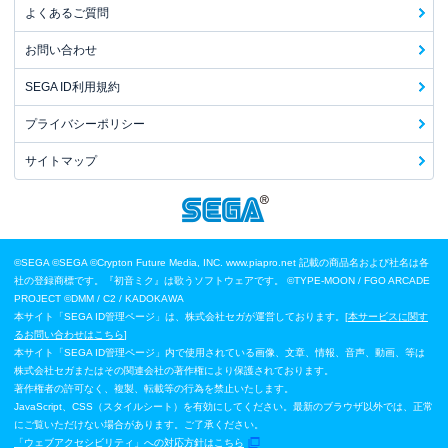
よくあるご質問
お問い合わせ
SEGA ID利用規約
プライバシーポリシー
サイトマップ
©SEGA
©SEGA ©Crypton Future Media, INC. www.piapro.net 記載の商品名および社名は各
社の登録商標です。『初音ミク』は歌うソフトウェアです。
©TYPE-MOON / FGO ARCADE
PROJECT
©DMM / C2 / KADOKAWA
本サイト「SEGA ID管理ページ」は、株式会社セガが運営しております。[
本サービスに関す
るお問い合わせはこちら
]
本サイト「SEGA ID管理ページ」内で使用されている画像、文章、情報、音声、動画、等は
株式会社セガまたはその関連会社の著作権により保護されております。
著作権者の許可なく、複製、転載等の行為を禁止いたします。
JavaScript、CSS（スタイルシート）を有効にしてください。最新のブラウザ以外では、正常
にご覧いただけない場合があります。ご了承ください。
「ウェブアクセシビリティ」への対応方針はこちら