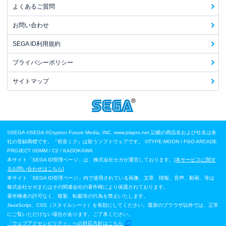
よくあるご質問
お問い合わせ
SEGA ID利用規約
プライバシーポリシー
サイトマップ
©SEGA
©SEGA ©Crypton Future Media, INC. www.piapro.net 記載の商品名および社名は各
社の登録商標です。『初音ミク』は歌うソフトウェアです。
©TYPE-MOON / FGO ARCADE
PROJECT
©DMM / C2 / KADOKAWA
本サイト「SEGA ID管理ページ」は、株式会社セガが運営しております。[
本サービスに関す
るお問い合わせはこちら
]
本サイト「SEGA ID管理ページ」内で使用されている画像、文章、情報、音声、動画、等は
株式会社セガまたはその関連会社の著作権により保護されております。
著作権者の許可なく、複製、転載等の行為を禁止いたします。
JavaScript、CSS（スタイルシート）を有効にしてください。最新のブラウザ以外では、正常
にご覧いただけない場合があります。ご了承ください。
「ウェブアクセシビリティ」への対応方針はこちら