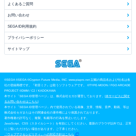
よくあるご質問
お問い合わせ
SEGA ID利用規約
プライバシーポリシー
サイトマップ
©SEGA
©SEGA ©Crypton Future Media, INC. www.piapro.net 記載の商品名および社名は各
社の登録商標です。『初音ミク』は歌うソフトウェアです。
©TYPE-MOON / FGO ARCADE
PROJECT
©DMM / C2 / KADOKAWA
本サイト「SEGA ID管理ページ」は、株式会社セガが運営しております。[
本サービスに関す
るお問い合わせはこちら
]
本サイト「SEGA ID管理ページ」内で使用されている画像、文章、情報、音声、動画、等は
株式会社セガまたはその関連会社の著作権により保護されております。
著作権者の許可なく、複製、転載等の行為を禁止いたします。
JavaScript、CSS（スタイルシート）を有効にしてください。最新のブラウザ以外では、正常
にご覧いただけない場合があります。ご了承ください。
「ウェブアクセシビリティ」への対応方針はこちら