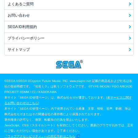
よくあるご質問
お問い合わせ
SEGA ID利用規約
プライバシーポリシー
サイトマップ
©SEGA
©SEGA ©Crypton Future Media, INC. www.piapro.net 記載の商品名および社名は各
社の登録商標です。『初音ミク』は歌うソフトウェアです。
©TYPE-MOON / FGO ARCADE
PROJECT
©DMM / C2 / KADOKAWA
本サイト「SEGA ID管理ページ」は、株式会社セガが運営しております。[
本サービスに関す
るお問い合わせはこちら
]
本サイト「SEGA ID管理ページ」内で使用されている画像、文章、情報、音声、動画、等は
株式会社セガまたはその関連会社の著作権により保護されております。
著作権者の許可なく、複製、転載等の行為を禁止いたします。
JavaScript、CSS（スタイルシート）を有効にしてください。最新のブラウザ以外では、正常
にご覧いただけない場合があります。ご了承ください。
「ウェブアクセシビリティ」への対応方針はこちら