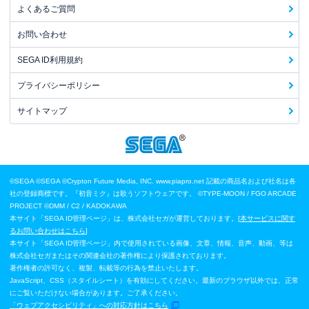
よくあるご質問
お問い合わせ
SEGA ID利用規約
プライバシーポリシー
サイトマップ
©SEGA
©SEGA ©Crypton Future Media, INC. www.piapro.net 記載の商品名および社名は各
社の登録商標です。『初音ミク』は歌うソフトウェアです。
©TYPE-MOON / FGO ARCADE
PROJECT
©DMM / C2 / KADOKAWA
本サイト「SEGA ID管理ページ」は、株式会社セガが運営しております。[
本サービスに関す
るお問い合わせはこちら
]
本サイト「SEGA ID管理ページ」内で使用されている画像、文章、情報、音声、動画、等は
株式会社セガまたはその関連会社の著作権により保護されております。
著作権者の許可なく、複製、転載等の行為を禁止いたします。
JavaScript、CSS（スタイルシート）を有効にしてください。最新のブラウザ以外では、正常
にご覧いただけない場合があります。ご了承ください。
「ウェブアクセシビリティ」への対応方針はこちら