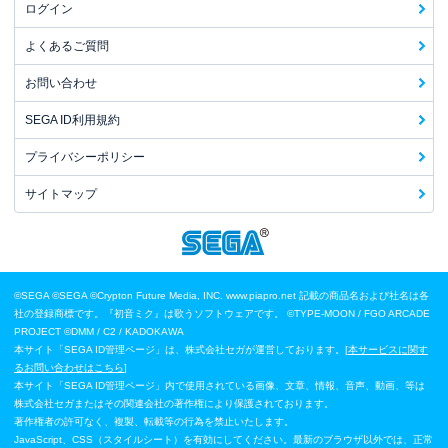
ログイン
よくあるご質問
お問い合わせ
SEGA ID利用規約
プライバシーポリシー
サイトマップ
©SEGA
©SEGA ©Crypton Future Media, INC. www.piapro.net 記載の商品名および社名は各
社の登録商標です。『初音ミク』は歌うソフトウェアです。
©TYPE-MOON / FGO ARCADE
PROJECT
©DMM / C2 / KADOKAWA
本サイト「SEGA ID管理ページ」は、株式会社セガが運営しております。[
本サービスに関す
るお問い合わせはこちら
]
本サイト「SEGA ID管理ページ」内で使用されている画像、文章、情報、音声、動画、等は
株式会社セガまたはその関連会社の著作権により保護されております。
著作権者の許可なく、複製、転載等の行為を禁止いたします。
JavaScript、CSS（スタイルシート）を有効にしてください。最新のブラウザ以外では、正常