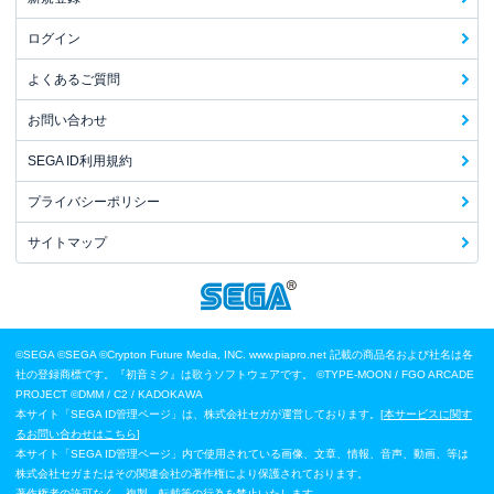
ログイン
よくあるご質問
お問い合わせ
SEGA ID利用規約
プライバシーポリシー
サイトマップ
©SEGA
©SEGA ©Crypton Future Media, INC. www.piapro.net 記載の商品名および社名は各
社の登録商標です。『初音ミク』は歌うソフトウェアです。
©TYPE-MOON / FGO ARCADE
PROJECT
©DMM / C2 / KADOKAWA
本サイト「SEGA ID管理ページ」は、株式会社セガが運営しております。[
本サービスに関す
るお問い合わせはこちら
]
本サイト「SEGA ID管理ページ」内で使用されている画像、文章、情報、音声、動画、等は
株式会社セガまたはその関連会社の著作権により保護されております。
著作権者の許可なく、複製、転載等の行為を禁止いたします。