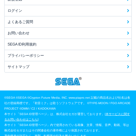
ログイン
よくあるご質問
お問い合わせ
SEGA ID利用規約
プライバシーポリシー
サイトマップ
©SEGA
©SEGA ©Crypton Future Media, INC. www.piapro.net 記載の商品名および社名は各
社の登録商標です。『初音ミク』は歌うソフトウェアです。
©TYPE-MOON / FGO ARCADE
PROJECT
©DMM / C2 / KADOKAWA
本サイト「SEGA ID管理ページ」は、株式会社セガが運営しております。[
本サービスに関す
るお問い合わせはこちら
]
本サイト「SEGA ID管理ページ」内で使用されている画像、文章、情報、音声、動画、等は
株式会社セガまたはその関連会社の著作権により保護されております。
著作権者の許可なく、複製、転載等の行為を禁止いたします。