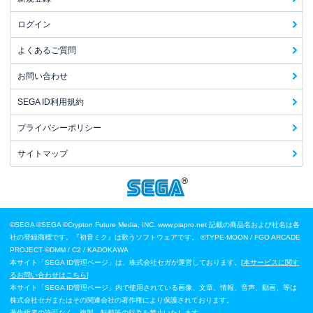
ログイン
よくあるご質問
お問い合わせ
SEGA ID利用規約
プライバシーポリシー
サイトマップ
©SEGA
©SEGA ©Crypton Future Media, INC. www.piapro.net 記載の商品名および社名は各
社の登録商標です。『初音ミク』は歌うソフトウェアです。
©TYPE-MOON / FGO ARCADE
PROJECT
©DMM / C2 / KADOKAWA
本サイト「SEGA ID管理ページ」は、株式会社セガが運営しております。[
本サービスに関す
るお問い合わせはこちら
]
本サイト「SEGA ID管理ページ」内で使用されている画像、文章、情報、音声、動画、等は
株式会社セガまたはその関連会社の著作権により保護されております。
著作権者の許可なく、複製、転載等の行為を禁止いたします。