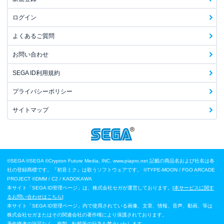
ログイン
よくあるご質問
お問い合わせ
SEGA ID利用規約
プライバシーポリシー
サイトマップ
©SEGA
©SEGA ©Crypton Future Media, INC. www.piapro.net 記載の商品名および社名は各
社の登録商標です。『初音ミク』は歌うソフトウェアです。
©TYPE-MOON / FGO ARCADE
PROJECT
©DMM / C2 / KADOKAWA
本サイト「SEGA ID管理ページ」は、株式会社セガが運営しております。[
本サービスに関す
るお問い合わせはこちら
]
本サイト「SEGA ID管理ページ」内で使用されている画像、文章、情報、音声、動画、等は
株式会社セガまたはその関連会社の著作権により保護されております。
著作権者の許可なく、複製、転載等の行為を禁止いたします。