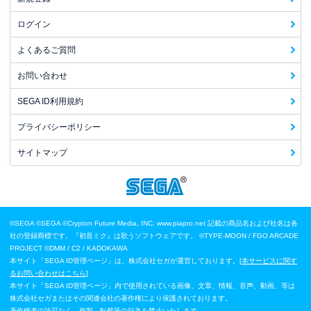
ログイン
よくあるご質問
お問い合わせ
SEGA ID利用規約
プライバシーポリシー
サイトマップ
©SEGA
©SEGA ©Crypton Future Media, INC. www.piapro.net 記載の商品名および社名は各
社の登録商標です。『初音ミク』は歌うソフトウェアです。
©TYPE-MOON / FGO ARCADE
PROJECT
©DMM / C2 / KADOKAWA
本サイト「SEGA ID管理ページ」は、株式会社セガが運営しております。[
本サービスに関す
るお問い合わせはこちら
]
本サイト「SEGA ID管理ページ」内で使用されている画像、文章、情報、音声、動画、等は
株式会社セガまたはその関連会社の著作権により保護されております。
著作権者の許可なく、複製、転載等の行為を禁止いたします。