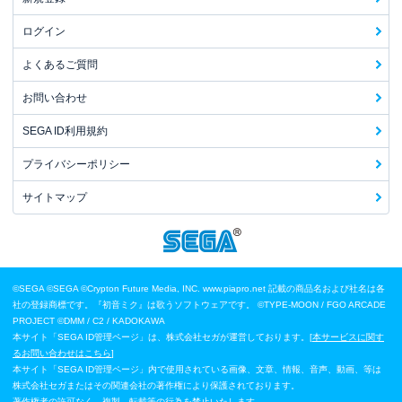
ログイン
よくあるご質問
お問い合わせ
SEGA ID利用規約
プライバシーポリシー
サイトマップ
©SEGA
©SEGA ©Crypton Future Media, INC. www.piapro.net 記載の商品名および社名は各
社の登録商標です。『初音ミク』は歌うソフトウェアです。
©TYPE-MOON / FGO ARCADE
PROJECT
©DMM / C2 / KADOKAWA
本サイト「SEGA ID管理ページ」は、株式会社セガが運営しております。[
本サービスに関す
るお問い合わせはこちら
]
本サイト「SEGA ID管理ページ」内で使用されている画像、文章、情報、音声、動画、等は
株式会社セガまたはその関連会社の著作権により保護されております。
著作権者の許可なく、複製、転載等の行為を禁止いたします。