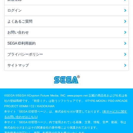
ログイン
よくあるご質問
お問い合わせ
SEGA ID利用規約
プライバシーポリシー
サイトマップ
©SEGA
©SEGA ©Crypton Future Media, INC. www.piapro.net 記載の商品名および社名は各
社の登録商標です。『初音ミク』は歌うソフトウェアです。
©TYPE-MOON / FGO ARCADE
PROJECT
©DMM / C2 / KADOKAWA
本サイト「SEGA ID管理ページ」は、株式会社セガが運営しております。[
本サービスに関す
るお問い合わせはこちら
]
本サイト「SEGA ID管理ページ」内で使用されている画像、文章、情報、音声、動画、等は
株式会社セガまたはその関連会社の著作権により保護されております。
著作権者の許可なく、複製、転載等の行為を禁止いたします。