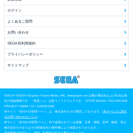
ログイン
よくあるご質問
お問い合わせ
SEGA ID利用規約
プライバシーポリシー
サイトマップ
©SEGA
©SEGA ©Crypton Future Media, INC. www.piapro.net 記載の商品名および社名は各
社の登録商標です。『初音ミク』は歌うソフトウェアです。
©TYPE-MOON / FGO ARCADE
PROJECT
©DMM / C2 / KADOKAWA
本サイト「SEGA ID管理ページ」は、株式会社セガが運営しております。[
本サービスに関す
るお問い合わせはこちら
]
本サイト「SEGA ID管理ページ」内で使用されている画像、文章、情報、音声、動画、等は
株式会社セガまたはその関連会社の著作権により保護されております。
著作権者の許可なく、複製、転載等の行為を禁止いたします。