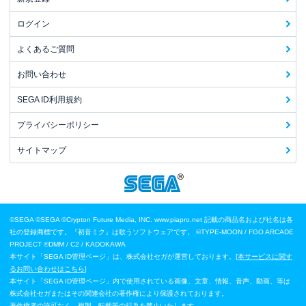
ログイン
よくあるご質問
お問い合わせ
SEGA ID利用規約
プライバシーポリシー
サイトマップ
©SEGA
©SEGA ©Crypton Future Media, INC. www.piapro.net 記載の商品名および社名は各
社の登録商標です。『初音ミク』は歌うソフトウェアです。
©TYPE-MOON / FGO ARCADE
PROJECT
©DMM / C2 / KADOKAWA
本サイト「SEGA ID管理ページ」は、株式会社セガが運営しております。[
本サービスに関す
るお問い合わせはこちら
]
本サイト「SEGA ID管理ページ」内で使用されている画像、文章、情報、音声、動画、等は
株式会社セガまたはその関連会社の著作権により保護されております。
著作権者の許可なく、複製、転載等の行為を禁止いたします。