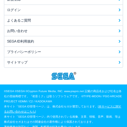
ログイン
よくあるご質問
お問い合わせ
SEGA ID利用規約
プライバシーポリシー
サイトマップ
©SEGA
©SEGA ©Crypton Future Media, INC. www.piapro.net 記載の商品名および社名は各
社の登録商標です。『初音ミク』は歌うソフトウェアです。
©TYPE-MOON / FGO ARCADE
PROJECT
©DMM / C2 / KADOKAWA
本サイト「SEGA ID管理ページ」は、株式会社セガが運営しております。[
本サービスに関す
るお問い合わせはこちら
]
本サイト「SEGA ID管理ページ」内で使用されている画像、文章、情報、音声、動画、等は
株式会社セガまたはその関連会社の著作権により保護されております。
著作権者の許可なく、複製、転載等の行為を禁止いたします。