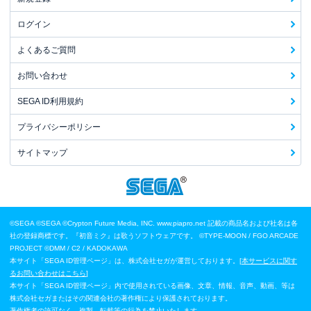
ログイン
よくあるご質問
お問い合わせ
SEGA ID利用規約
プライバシーポリシー
サイトマップ
©SEGA
©SEGA ©Crypton Future Media, INC. www.piapro.net 記載の商品名および社名は各
社の登録商標です。『初音ミク』は歌うソフトウェアです。
©TYPE-MOON / FGO ARCADE
PROJECT
©DMM / C2 / KADOKAWA
本サイト「SEGA ID管理ページ」は、株式会社セガが運営しております。[
本サービスに関す
るお問い合わせはこちら
]
本サイト「SEGA ID管理ページ」内で使用されている画像、文章、情報、音声、動画、等は
株式会社セガまたはその関連会社の著作権により保護されております。
著作権者の許可なく、複製、転載等の行為を禁止いたします。