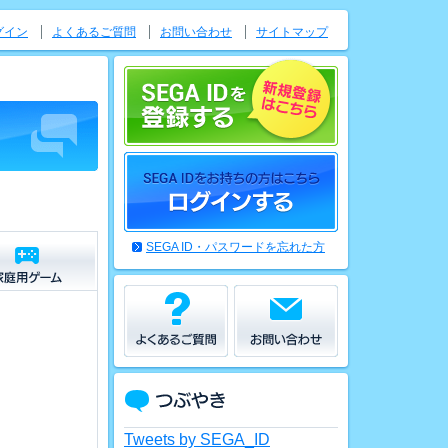
グイン
よくあるご質問
お問い合わせ
サイトマップ
SEGA ID・パスワードを忘れた方
Tweets by SEGA_ID