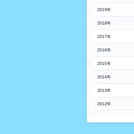
2019年
2018年
2017年
2016年
2015年
2014年
2013年
2012年