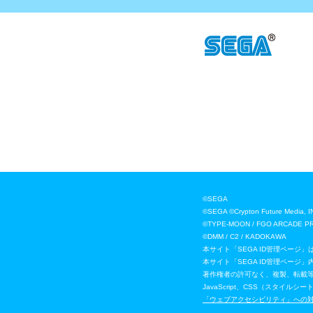
©SEGA
©SEGA ©Crypton Future
©TYPE-MOON / FGO ARCADE P
©DMM / C2 / KADOKAWA
本サイト「SEGA ID管理ページ
本サイト「SEGA ID管理ペー
著作権者の許可なく、複製、転載
JavaScript、CSS（スタ
「ウェブアクセシビリティ」への