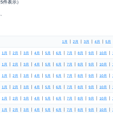
5件表示）
ん。
1月
2月
3月
4月
5月
1月
2月
3月
4月
5月
6月
7月
8月
9月
10月
1月
2月
3月
4月
5月
6月
7月
8月
9月
10月
1月
2月
3月
4月
5月
6月
7月
8月
9月
10月
1月
2月
3月
4月
5月
6月
7月
8月
9月
10月
1月
2月
3月
4月
5月
6月
7月
8月
9月
10月
1月
2月
3月
4月
5月
6月
7月
8月
9月
10月