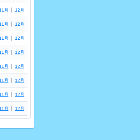
11月
12月
11月
12月
11月
12月
11月
12月
11月
12月
11月
12月
11月
12月
11月
12月