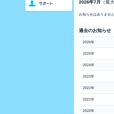
2026年7月
（最大
お知らせはありませ
過去のお知らせ
2026年
2025年
2024年
2023年
2022年
2021年
2020年