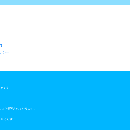
約
リシー
ウェアです。
により保護されております。
了承ください。