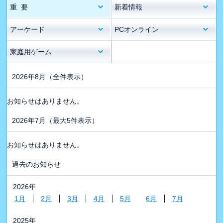
重 要
新着情報
アーケード
PCオンライン
家庭用ゲーム
2026年8月
（全件表示）
お知らせはありません。
2026年7月
（最大5件表示）
お知らせはありません。
過去のお知らせ
2026年
1月
2月
3月
4月
5月
6月
7月
2025年