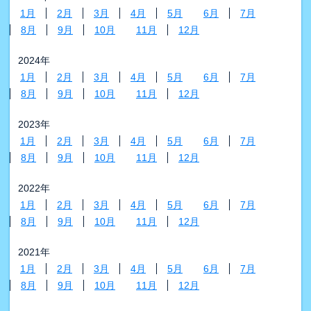
1月
2月
3月
4月
5月
6月
7月
8月
9月
10月
11月
12月
2024年
1月
2月
3月
4月
5月
6月
7月
8月
9月
10月
11月
12月
2023年
1月
2月
3月
4月
5月
6月
7月
8月
9月
10月
11月
12月
2022年
1月
2月
3月
4月
5月
6月
7月
8月
9月
10月
11月
12月
2021年
1月
2月
3月
4月
5月
6月
7月
8月
9月
10月
11月
12月