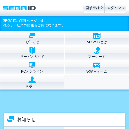
新規登録
ログイン
SEGA IDの管理ページです。
対応サービスの情報もご覧になれます。
お知らせ
SEGA IDとは
サービスガイド
アーケード
PCオンライン
家庭用ゲーム
サポート
お知らせ