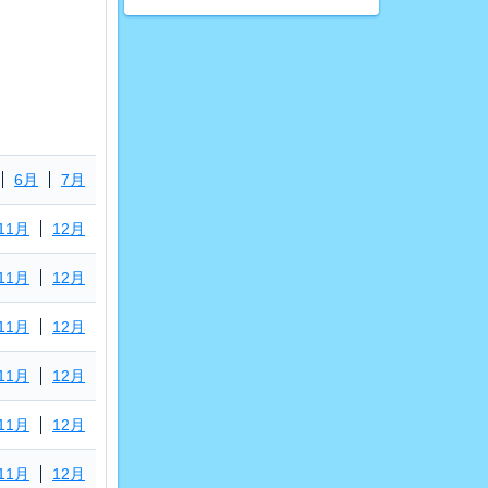
6月
7月
11月
12月
11月
12月
11月
12月
11月
12月
11月
12月
11月
12月