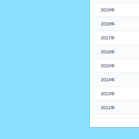
2019年
2018年
2017年
2016年
2015年
2014年
2013年
2012年