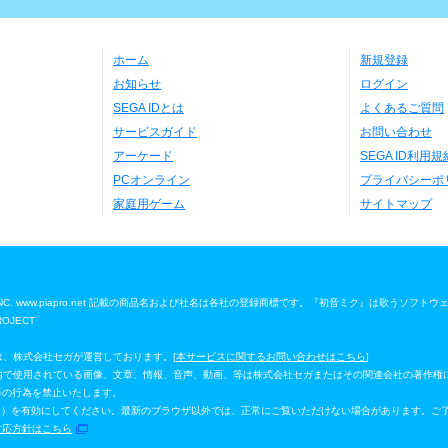
ホーム
新規登録
お知らせ
ログイン
SEGA IDとは
よくあるご質問
サービスガイド
お問い合わせ
アーケード
SEGA ID利用規
PCオンライン
プライバシーポ
家庭用ゲーム
サイトマップ
 Media, INC. www.piapro.net 記載の商品名および社名は各社の登録商標です。『初音ミク』は歌うソフト
ROJECT
」は、株式会社セガが運営しております。[
本サービスに関するお問い合わせはこちら
]
ジ」内で使用されている画像、文章、情報、音声、動画、等は株式会社セガまたはその関連会社の著作権
等の行為を禁止いたします。
イルシート）を有効にしてください。最新のブラウザ以外では、正常にご覧いただけない場合があります。ご
対応方針はこちら