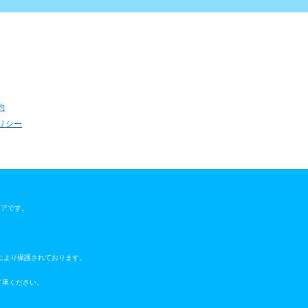
約
リシー
ウェアです。
により保護されております。
了承ください。