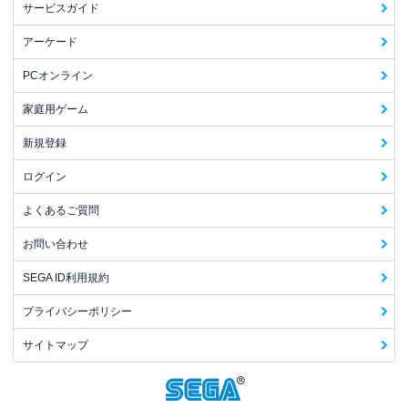
サービスガイド
アーケード
PCオンライン
家庭用ゲーム
新規登録
ログイン
よくあるご質問
お問い合わせ
SEGA ID利用規約
プライバシーポリシー
サイトマップ