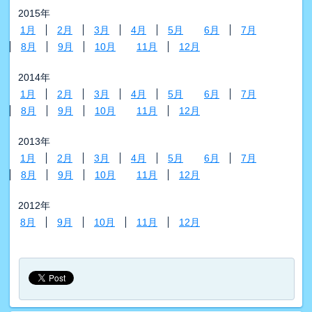
2015年
1月
2月
3月
4月
5月
6月
7月
8月
9月
10月
11月
12月
2014年
1月
2月
3月
4月
5月
6月
7月
8月
9月
10月
11月
12月
2013年
1月
2月
3月
4月
5月
6月
7月
8月
9月
10月
11月
12月
2012年
8月
9月
10月
11月
12月