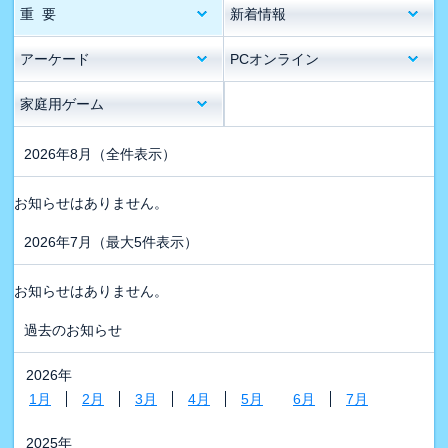
重 要
新着情報
アーケード
PCオンライン
家庭用ゲーム
2026年8月
（全件表示）
お知らせはありません。
2026年7月
（最大5件表示）
お知らせはありません。
過去のお知らせ
2026年
1月
2月
3月
4月
5月
6月
7月
2025年