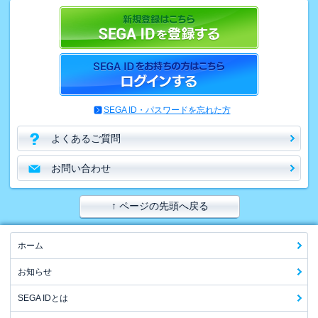
SEGA ID・パスワードを忘れた方
よくあるご質問
お問い合わせ
↑ ページの先頭へ戻る
ホーム
お知らせ
SEGA IDとは