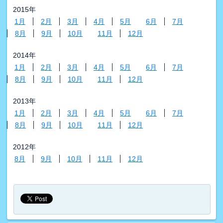
2015年
1月
2月
3月
4月
5月
6月
7月
8月
9月
10月
11月
12月
2014年
1月
2月
3月
4月
5月
6月
7月
8月
9月
10月
11月
12月
2013年
1月
2月
3月
4月
5月
6月
7月
8月
9月
10月
11月
12月
2012年
8月
9月
10月
11月
12月