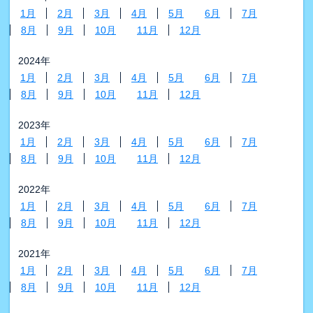
1月
2月
3月
4月
5月
6月
7月
8月
9月
10月
11月
12月
2024年
1月
2月
3月
4月
5月
6月
7月
8月
9月
10月
11月
12月
2023年
1月
2月
3月
4月
5月
6月
7月
8月
9月
10月
11月
12月
2022年
1月
2月
3月
4月
5月
6月
7月
8月
9月
10月
11月
12月
2021年
1月
2月
3月
4月
5月
6月
7月
8月
9月
10月
11月
12月