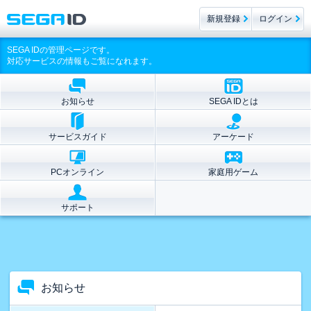
新規登録
ログイン
SEGA IDの管理ページです。
対応サービスの情報もご覧になれます。
お知らせ
SEGA IDとは
サービスガイド
アーケード
PCオンライン
家庭用ゲーム
サポート
お知らせ