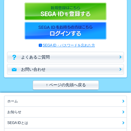
SEGA ID・パスワードを忘れた方
よくあるご質問
お問い合わせ
↑ ページの先頭へ戻る
ホーム
お知らせ
SEGA IDとは