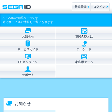
新規登録
ログイン
SEGA IDの管理ページです。
対応サービスの情報もご覧になれます。
お知らせ
SEGA IDとは
サービスガイド
アーケード
PCオンライン
家庭用ゲーム
サポート
お知らせ