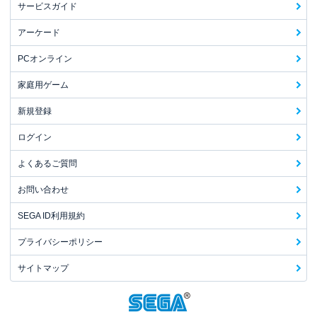
サービスガイド
アーケード
PCオンライン
家庭用ゲーム
新規登録
ログイン
よくあるご質問
お問い合わせ
SEGA ID利用規約
プライバシーポリシー
サイトマップ