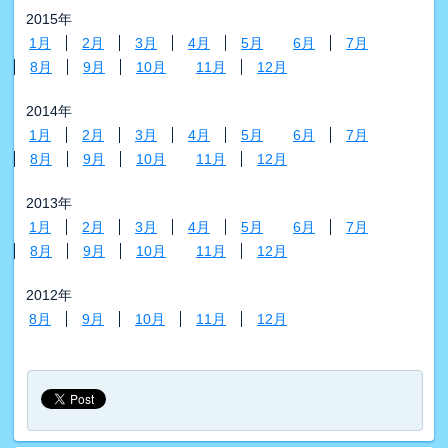
2015年
1月
2月
3月
4月
5月
6月
7月
8月
9月
10月
11月
12月
2014年
1月
2月
3月
4月
5月
6月
7月
8月
9月
10月
11月
12月
2013年
1月
2月
3月
4月
5月
6月
7月
8月
9月
10月
11月
12月
2012年
8月
9月
10月
11月
12月