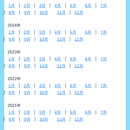
1月
2月
3月
4月
5月
6月
7月
8月
9月
10月
11月
12月
2024年
1月
2月
3月
4月
5月
6月
7月
8月
9月
10月
11月
12月
2023年
1月
2月
3月
4月
5月
6月
7月
8月
9月
10月
11月
12月
2022年
1月
2月
3月
4月
5月
6月
7月
8月
9月
10月
11月
12月
2021年
1月
2月
3月
4月
5月
6月
7月
8月
9月
10月
11月
12月