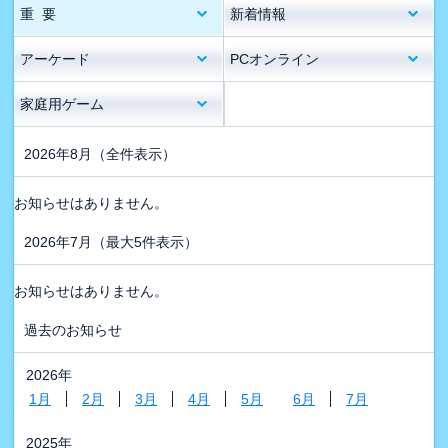
重 要
新着情報
アーケード
PCオンライン
家庭用ゲーム
2026年8月
（全件表示）
お知らせはありません。
2026年7月
（最大5件表示）
お知らせはありません。
過去のお知らせ
2026年
1月
2月
3月
4月
5月
6月
7月
2025年