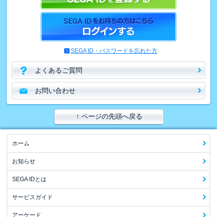
SEGA ID・パスワードを忘れた方
よくあるご質問
お問い合わせ
↑ ページの先頭へ戻る
ホーム
お知らせ
SEGA IDとは
サービスガイド
アーケード