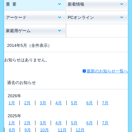
重 要
新着情報
アーケード
PCオンライン
家庭用ゲーム
2014年5月
（全件表示）
お知らせはありません。
最新のお知らせ一覧へ
過去のお知らせ
2026年
1月
2月
3月
4月
5月
6月
7月
2025年
1月
2月
3月
4月
5月
6月
7月
8月
9月
10月
11月
12月