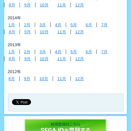
8月
9月
10月
11月
12月
2014年
1月
2月
3月
4月
5月
6月
7月
8月
9月
10月
11月
12月
2013年
1月
2月
3月
4月
5月
6月
7月
8月
9月
10月
11月
12月
2012年
8月
9月
10月
11月
12月