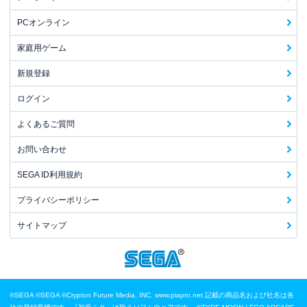
PCオンライン
家庭用ゲーム
新規登録
ログイン
よくあるご質問
お問い合わせ
SEGA ID利用規約
プライバシーポリシー
サイトマップ
©SEGA
©SEGA ©Crypton Future Media, INC. www.piapro.net 記載の商品名および社名は各