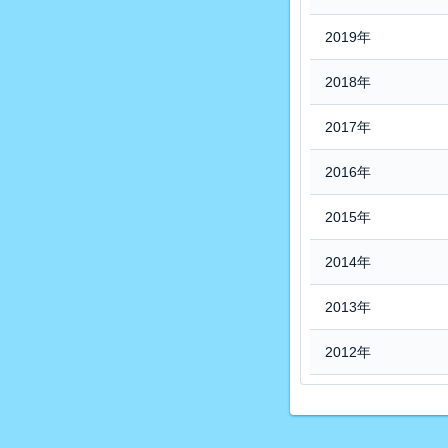
2019年
2018年
2017年
2016年
2015年
2014年
2013年
2012年