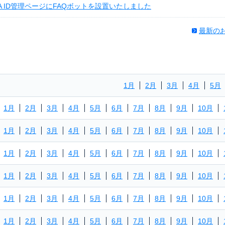
GA ID管理ページにFAQボットを設置いたしました
最新の
1月
2月
3月
4月
5月
1月
2月
3月
4月
5月
6月
7月
8月
9月
10月
1月
2月
3月
4月
5月
6月
7月
8月
9月
10月
1月
2月
3月
4月
5月
6月
7月
8月
9月
10月
1月
2月
3月
4月
5月
6月
7月
8月
9月
10月
1月
2月
3月
4月
5月
6月
7月
8月
9月
10月
1月
2月
3月
4月
5月
6月
7月
8月
9月
10月