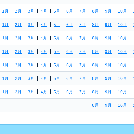
1月
2月
3月
4月
5月
6月
7月
8月
9月
10月
1月
2月
3月
4月
5月
6月
7月
8月
9月
10月
1月
2月
3月
4月
5月
6月
7月
8月
9月
10月
1月
2月
3月
4月
5月
6月
7月
8月
9月
10月
1月
2月
3月
4月
5月
6月
7月
8月
9月
10月
1月
2月
3月
4月
5月
6月
7月
8月
9月
10月
1月
2月
3月
4月
5月
6月
7月
8月
9月
10月
8月
9月
10月