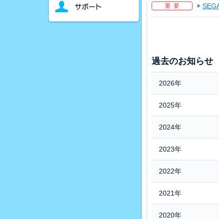
SE
重 要
過去のお知らせ
2026年
2025年
2024年
2023年
2022年
2021年
2020年