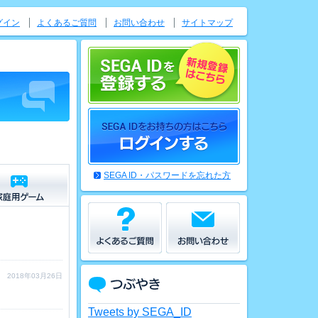
グイン
よくあるご質問
お問い合わせ
サイトマップ
SEGA ID・パスワードを忘れた方
2018年03月26日
Tweets by SEGA_ID