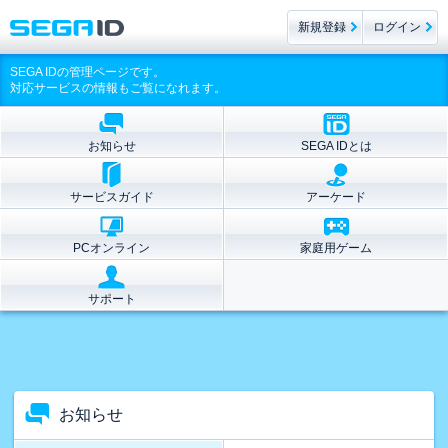
新規登録
ログイン
SEGA IDの管理ページです。
対応サービスの情報もご覧になれます。
お知らせ
SEGA IDとは
サービスガイド
アーケード
PCオンライン
家庭用ゲーム
サポート
お知らせ