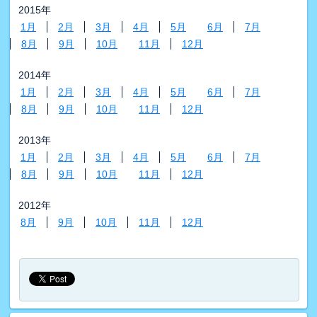
2015年
1月
2月
3月
4月
5月
6月
7月
8月
9月
10月
11月
12月
2014年
1月
2月
3月
4月
5月
6月
7月
8月
9月
10月
11月
12月
2013年
1月
2月
3月
4月
5月
6月
7月
8月
9月
10月
11月
12月
2012年
8月
9月
10月
11月
12月