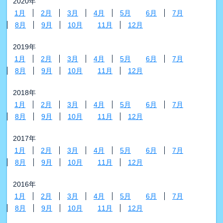
2020年
1月
2月
3月
4月
5月
6月
7月
8月
9月
10月
11月
12月
2019年
1月
2月
3月
4月
5月
6月
7月
8月
9月
10月
11月
12月
2018年
1月
2月
3月
4月
5月
6月
7月
8月
9月
10月
11月
12月
2017年
1月
2月
3月
4月
5月
6月
7月
8月
9月
10月
11月
12月
2016年
1月
2月
3月
4月
5月
6月
7月
8月
9月
10月
11月
12月