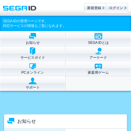
新規登録
ログイン
SEGA IDの管理ページです。
対応サービスの情報もご覧になれます。
お知らせ
SEGA IDとは
サービスガイド
アーケード
PCオンライン
家庭用ゲーム
サポート
お知らせ