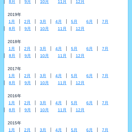
8月
9月
10月
11月
12月
2019年
1月
2月
3月
4月
5月
6月
7月
8月
9月
10月
11月
12月
2018年
1月
2月
3月
4月
5月
6月
7月
8月
9月
10月
11月
12月
2017年
1月
2月
3月
4月
5月
6月
7月
8月
9月
10月
11月
12月
2016年
1月
2月
3月
4月
5月
6月
7月
8月
9月
10月
11月
12月
2015年
1月
2月
3月
4月
5月
6月
7月