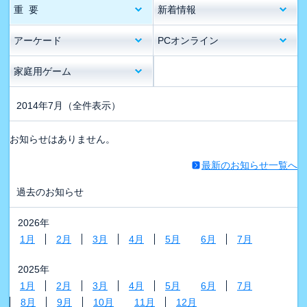
重 要
新着情報
アーケード
PCオンライン
家庭用ゲーム
2014年7月
（全件表示）
お知らせはありません。
最新のお知らせ一覧へ
過去のお知らせ
2026年
1月
2月
3月
4月
5月
6月
7月
2025年
1月
2月
3月
4月
5月
6月
7月
8月
9月
10月
11月
12月