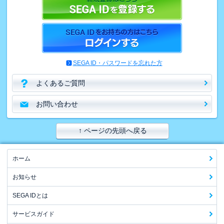
SEGA ID・パスワードを忘れた方
よくあるご質問
お問い合わせ
↑ ページの先頭へ戻る
ホーム
お知らせ
SEGA IDとは
サービスガイド