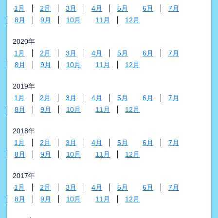
1月
2月
3月
4月
5月
6月
7月
8月
9月
10月
11月
12月
2020年
1月
2月
3月
4月
5月
6月
7月
8月
9月
10月
11月
12月
2019年
1月
2月
3月
4月
5月
6月
7月
8月
9月
10月
11月
12月
2018年
1月
2月
3月
4月
5月
6月
7月
8月
9月
10月
11月
12月
2017年
1月
2月
3月
4月
5月
6月
7月
8月
9月
10月
11月
12月