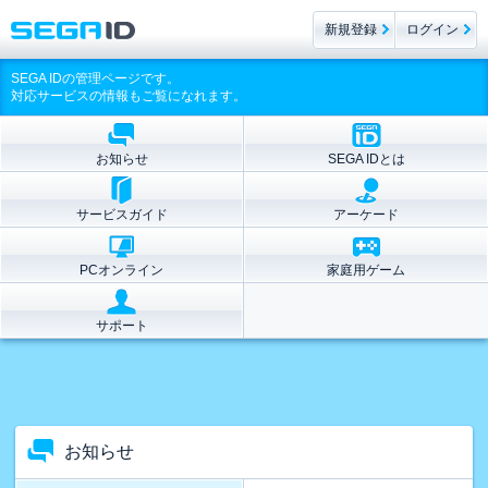
新規登録
ログイン
SEGA IDの管理ページです。
対応サービスの情報もご覧になれます。
お知らせ
SEGA IDとは
サービスガイド
アーケード
PCオンライン
家庭用ゲーム
サポート
お知らせ