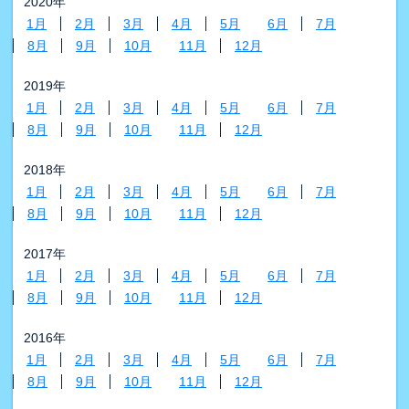
2020年
1月
2月
3月
4月
5月
6月
7月
8月
9月
10月
11月
12月
2019年
1月
2月
3月
4月
5月
6月
7月
8月
9月
10月
11月
12月
2018年
1月
2月
3月
4月
5月
6月
7月
8月
9月
10月
11月
12月
2017年
1月
2月
3月
4月
5月
6月
7月
8月
9月
10月
11月
12月
2016年
1月
2月
3月
4月
5月
6月
7月
8月
9月
10月
11月
12月