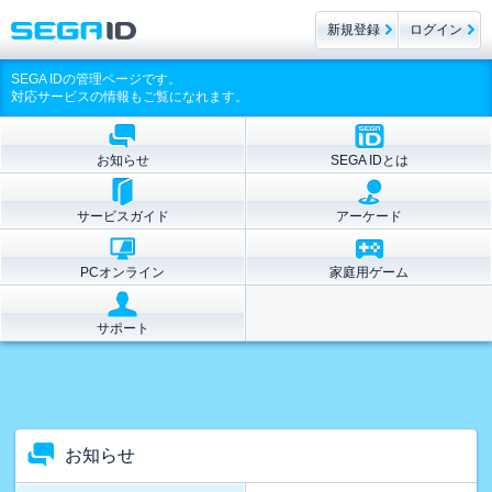
新規登録
ログイン
SEGA IDの管理ページです。
対応サービスの情報もご覧になれます。
お知らせ
SEGA IDとは
サービスガイド
アーケード
PCオンライン
家庭用ゲーム
サポート
お知らせ