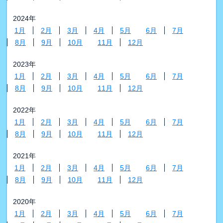
2024年
1月
2月
3月
4月
5月
6月
7月
8月
9月
10月
11月
12月
2023年
1月
2月
3月
4月
5月
6月
7月
8月
9月
10月
11月
12月
2022年
1月
2月
3月
4月
5月
6月
7月
8月
9月
10月
11月
12月
2021年
1月
2月
3月
4月
5月
6月
7月
8月
9月
10月
11月
12月
2020年
1月
2月
3月
4月
5月
6月
7月