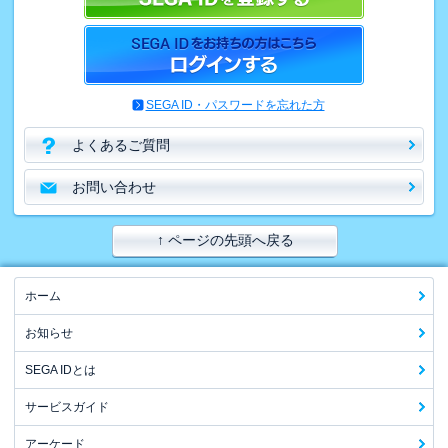
SEGA ID・パスワードを忘れた方
よくあるご質問
お問い合わせ
↑ ページの先頭へ戻る
ホーム
お知らせ
SEGA IDとは
サービスガイド
アーケード