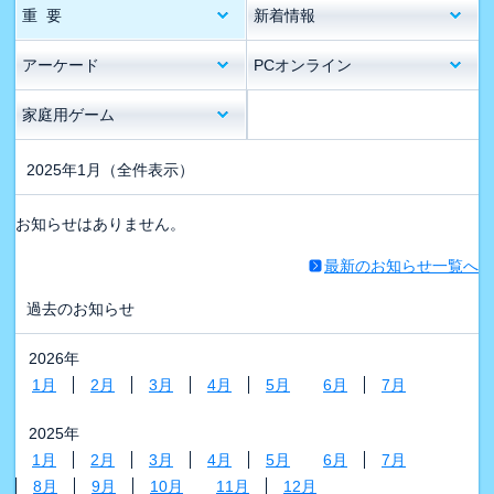
重 要
新着情報
アーケード
PCオンライン
家庭用ゲーム
2025年1月
（全件表示）
お知らせはありません。
最新のお知らせ一覧へ
過去のお知らせ
2026年
1月
2月
3月
4月
5月
6月
7月
2025年
1月
2月
3月
4月
5月
6月
7月
8月
9月
10月
11月
12月