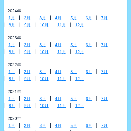
2024年
1月
2月
3月
4月
5月
6月
7月
8月
9月
10月
11月
12月
2023年
1月
2月
3月
4月
5月
6月
7月
8月
9月
10月
11月
12月
2022年
1月
2月
3月
4月
5月
6月
7月
8月
9月
10月
11月
12月
2021年
1月
2月
3月
4月
5月
6月
7月
8月
9月
10月
11月
12月
2020年
1月
2月
3月
4月
5月
6月
7月