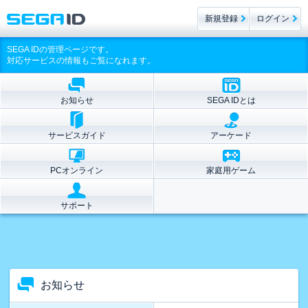
新規登録
ログイン
SEGA IDの管理ページです。
対応サービスの情報もご覧になれます。
お知らせ
SEGA IDとは
サービスガイド
アーケード
PCオンライン
家庭用ゲーム
サポート
お知らせ