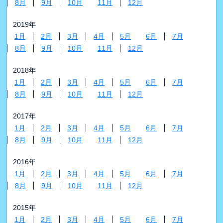
8月
9月
10月
11月
12月
2019年
1月
2月
3月
4月
5月
6月
7月
8月
9月
10月
11月
12月
2018年
1月
2月
3月
4月
5月
6月
7月
8月
9月
10月
11月
12月
2017年
1月
2月
3月
4月
5月
6月
7月
8月
9月
10月
11月
12月
2016年
1月
2月
3月
4月
5月
6月
7月
8月
9月
10月
11月
12月
2015年
1月
2月
3月
4月
5月
6月
7月