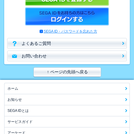
SEGA ID・パスワードを忘れた方
よくあるご質問
お問い合わせ
↑ ページの先頭へ戻る
ホーム
お知らせ
SEGA IDとは
サービスガイド
アーケード