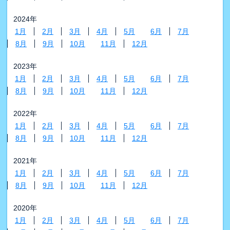
2024年
1月
2月
3月
4月
5月
6月
7月
8月
9月
10月
11月
12月
2023年
1月
2月
3月
4月
5月
6月
7月
8月
9月
10月
11月
12月
2022年
1月
2月
3月
4月
5月
6月
7月
8月
9月
10月
11月
12月
2021年
1月
2月
3月
4月
5月
6月
7月
8月
9月
10月
11月
12月
2020年
1月
2月
3月
4月
5月
6月
7月