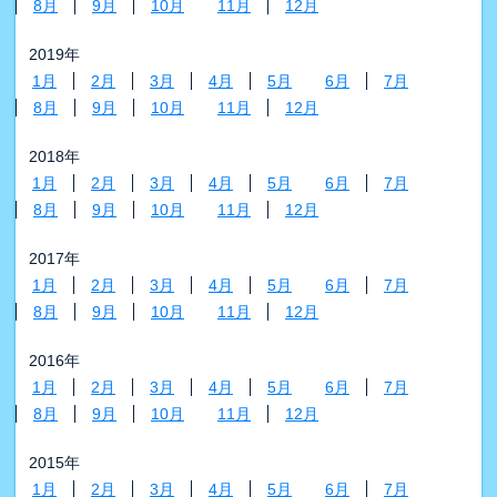
8月
9月
10月
11月
12月
2019年
1月
2月
3月
4月
5月
6月
7月
8月
9月
10月
11月
12月
2018年
1月
2月
3月
4月
5月
6月
7月
8月
9月
10月
11月
12月
2017年
1月
2月
3月
4月
5月
6月
7月
8月
9月
10月
11月
12月
2016年
1月
2月
3月
4月
5月
6月
7月
8月
9月
10月
11月
12月
2015年
1月
2月
3月
4月
5月
6月
7月