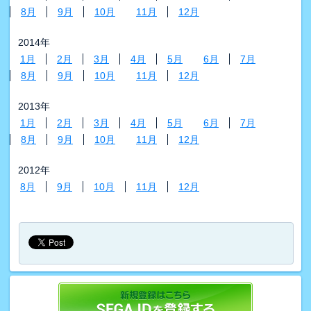
8月
9月
10月
11月
12月
2014年
1月
2月
3月
4月
5月
6月
7月
8月
9月
10月
11月
12月
2013年
1月
2月
3月
4月
5月
6月
7月
8月
9月
10月
11月
12月
2012年
8月
9月
10月
11月
12月