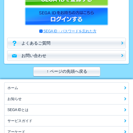
SEGA ID・パスワードを忘れた方
よくあるご質問
お問い合わせ
↑ ページの先頭へ戻る
ホーム
お知らせ
SEGA IDとは
サービスガイド
アーケード