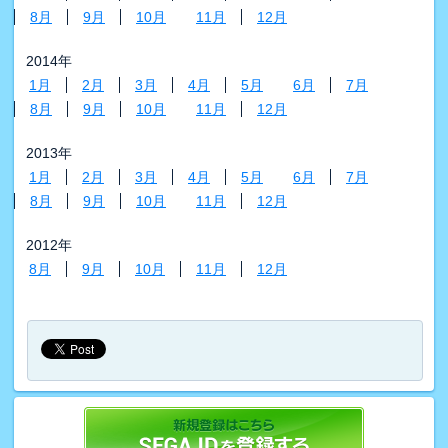
8月
9月
10月
11月
12月
2014年
1月
2月
3月
4月
5月
6月
7月
8月
9月
10月
11月
12月
2013年
1月
2月
3月
4月
5月
6月
7月
8月
9月
10月
11月
12月
2012年
8月
9月
10月
11月
12月