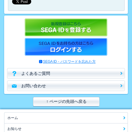
SEGA ID・パスワードを忘れた方
よくあるご質問
お問い合わせ
↑ ページの先頭へ戻る
ホーム
お知らせ