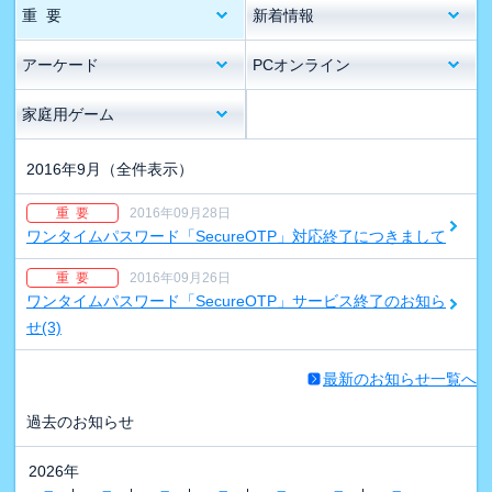
重 要
新着情報
アーケード
PCオンライン
家庭用ゲーム
2016年9月
（全件表示）
重 要
2016年09月28日
ワンタイムパスワード「SecureOTP」対応終了につきまして
重 要
2016年09月26日
ワンタイムパスワード「SecureOTP」サービス終了のお知ら
せ(3)
最新のお知らせ一覧へ
過去のお知らせ
2026年