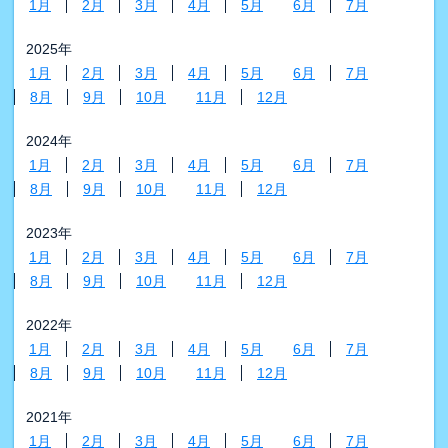
1月
2月
3月
4月
5月
6月
7月
2025年
1月
2月
3月
4月
5月
6月
7月
8月
9月
10月
11月
12月
2024年
1月
2月
3月
4月
5月
6月
7月
8月
9月
10月
11月
12月
2023年
1月
2月
3月
4月
5月
6月
7月
8月
9月
10月
11月
12月
2022年
1月
2月
3月
4月
5月
6月
7月
8月
9月
10月
11月
12月
2021年
1月
2月
3月
4月
5月
6月
7月