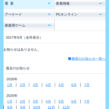
重 要
新着情報
アーケード
PCオンライン
家庭用ゲーム
2017年9月
（全件表示）
お知らせはありません。
最新のお知らせ一覧へ
過去のお知らせ
2026年
1月
2月
3月
4月
5月
6月
7月
2025年
1月
2月
3月
4月
5月
6月
7月
8月
9月
10月
11月
12月