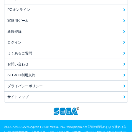
PCオンライン
家庭用ゲーム
新規登録
ログイン
よくあるご質問
お問い合わせ
SEGA ID利用規約
プライバシーポリシー
サイトマップ
©SEGA
©SEGA ©Crypton Future Media, INC. www.piapro.net 記載の商品名および社名は各