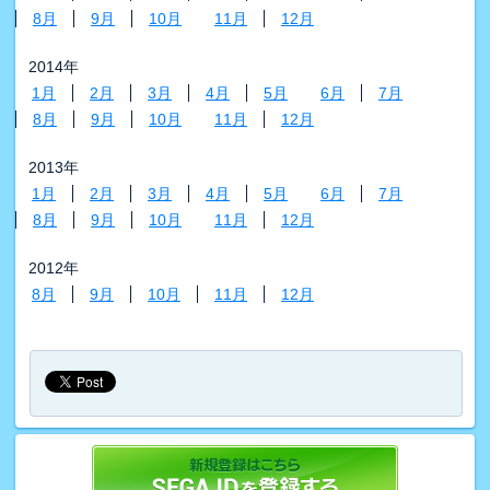
8月
9月
10月
11月
12月
2014年
1月
2月
3月
4月
5月
6月
7月
8月
9月
10月
11月
12月
2013年
1月
2月
3月
4月
5月
6月
7月
8月
9月
10月
11月
12月
2012年
8月
9月
10月
11月
12月