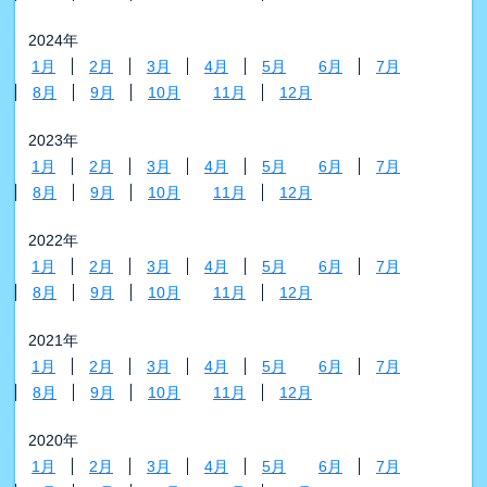
2024年
1月
2月
3月
4月
5月
6月
7月
8月
9月
10月
11月
12月
2023年
1月
2月
3月
4月
5月
6月
7月
8月
9月
10月
11月
12月
2022年
1月
2月
3月
4月
5月
6月
7月
8月
9月
10月
11月
12月
2021年
1月
2月
3月
4月
5月
6月
7月
8月
9月
10月
11月
12月
2020年
1月
2月
3月
4月
5月
6月
7月