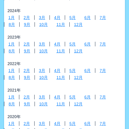
2024年
1月
2月
3月
4月
5月
6月
7月
8月
9月
10月
11月
12月
2023年
1月
2月
3月
4月
5月
6月
7月
8月
9月
10月
11月
12月
2022年
1月
2月
3月
4月
5月
6月
7月
8月
9月
10月
11月
12月
2021年
1月
2月
3月
4月
5月
6月
7月
8月
9月
10月
11月
12月
2020年
1月
2月
3月
4月
5月
6月
7月