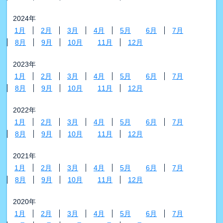
2024年
1月
2月
3月
4月
5月
6月
7月
8月
9月
10月
11月
12月
2023年
1月
2月
3月
4月
5月
6月
7月
8月
9月
10月
11月
12月
2022年
1月
2月
3月
4月
5月
6月
7月
8月
9月
10月
11月
12月
2021年
1月
2月
3月
4月
5月
6月
7月
8月
9月
10月
11月
12月
2020年
1月
2月
3月
4月
5月
6月
7月