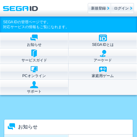
新規登録
ログイン
SEGA IDの管理ページです。
対応サービスの情報もご覧になれます。
お知らせ
SEGA IDとは
サービスガイド
アーケード
PCオンライン
家庭用ゲーム
サポート
お知らせ