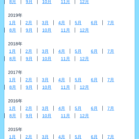
8月
9月
10月
11月
12月
2019年
1月
2月
3月
4月
5月
6月
7月
8月
9月
10月
11月
12月
2018年
1月
2月
3月
4月
5月
6月
7月
8月
9月
10月
11月
12月
2017年
1月
2月
3月
4月
5月
6月
7月
8月
9月
10月
11月
12月
2016年
1月
2月
3月
4月
5月
6月
7月
8月
9月
10月
11月
12月
2015年
1月
2月
3月
4月
5月
6月
7月